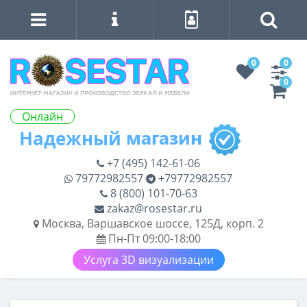
0
0
0
Онлайн
+7 (495) 142-61-06
79772982557
+79772982557
8 (800) 101-70-63
zakaz@rosestar.ru
Москва, Варшавское шоссе, 125Д, корп. 2
Пн-Пт 09:00-18:00
Услуга 3D визуализации