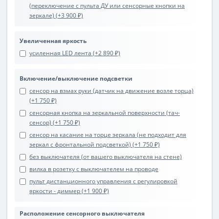
(переключение с пульта ДУ или сенсорные кнопки на
зеркале) (+3 900 ₽)
Увеличенная яркость
усиленная LED лента (+2 890 ₽)
Включение/выключение подсветки
сенсор на взмах руки (датчик на движение возле торца)
(+1 750 ₽)
сенсорная кнопка на зеркальной поверхности (тач-
сенсор) (+1 750 ₽)
сенсор на касание на торце зеркала (не подходит для
зеркал с фронтальной подсветкой) (+1 750 ₽)
без выключателя (от вашего выключателя на стене)
вилка в розетку с выключателем на проводе
пульт дистанционного управления с регулировкой
яркости - диммер (+1 900 ₽)
Расположение сенсорного выключателя