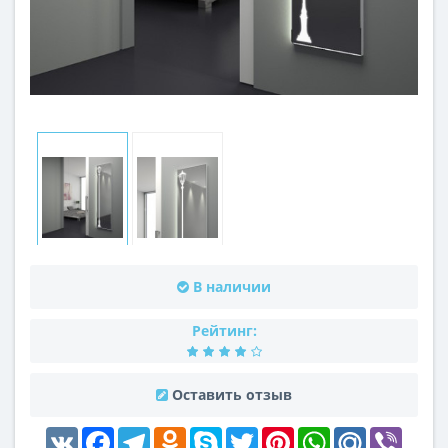
В наличии
Рейтинг:
Оставить отзыв
VK
Facebook
Telegram
Odnoklassniki
Skype
Twitter
Pinterest
WhatsApp
Mail.Ru
Viber