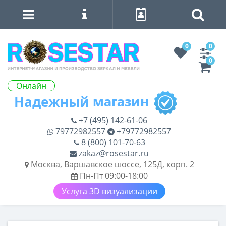
0
0
0
Онлайн
+7 (495) 142-61-06
79772982557
+79772982557
8 (800) 101-70-63
zakaz@rosestar.ru
Москва, Варшавское шоссе, 125Д, корп. 2
Пн-Пт 09:00-18:00
Услуга 3D визуализации