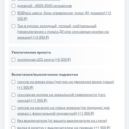
дневной - 4000-4500 кельвинов
RGB(все цвета, блок управления, пульт ДУ, диммер) (+5
500 ₽)
Три в одном: холодный, теплый, нейтральный
(переключение с пульта ДУ или сенсорные кнопки на
зеркале) (+3 900 ₽)
Увеличенная яркость
усиленная LED лента (+6 000 ₽)
Включение/выключение подсветки
сенсор на взмах руки (датчик на движение возле торца)
(+1 900 ₽)
сенсорная кнопка на зеркальной поверхности (тач-
сенсор) (+1 900 ₽)
сенсор на касание на торце зеркала (не подходит для
зеркал с фронтальной подсветкой) (+1 900 ₽)
без выключателя (от вашего выключателя на стене)
вилка в розетку с выключателем на проводе (+1 900 ₽)