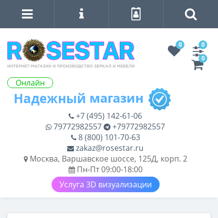
0
0
0
Онлайн
+7 (495) 142-61-06
79772982557
+79772982557
8 (800) 101-70-63
zakaz@rosestar.ru
Москва, Варшавское шоссе, 125Д, корп. 2
Пн-Пт 09:00-18:00
Услуга 3D визуализации