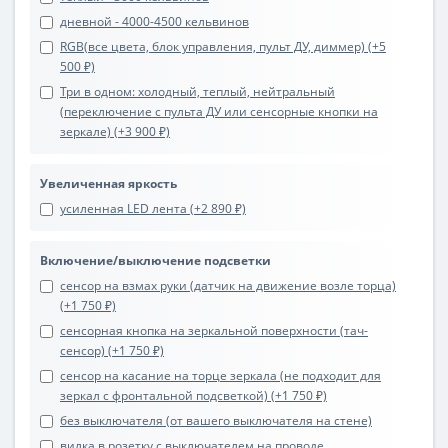
дневной - 4000-4500 кельвинов
RGB(все цвета, блок управления, пульт ДУ, диммер) (+5
500 ₽)
Три в одном: холодный, теплый, нейтральный
(переключение с пульта ДУ или сенсорные кнопки на
зеркале) (+3 900 ₽)
Увеличенная яркость
усиленная LED лента (+2 890 ₽)
Включение/выключение подсветки
сенсор на взмах руки (датчик на движение возле торца)
(+1 750 ₽)
сенсорная кнопка на зеркальной поверхности (тач-
сенсор) (+1 750 ₽)
сенсор на касание на торце зеркала (не подходит для
зеркал с фронтальной подсветкой) (+1 750 ₽)
без выключателя (от вашего выключателя на стене)
вилка в розетку с выключателем на проводе