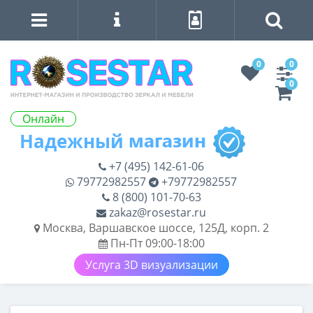
0
0
0
Онлайн
+7 (495) 142-61-06
79772982557
+79772982557
8 (800) 101-70-63
zakaz@rosestar.ru
Москва, Варшавское шоссе, 125Д, корп. 2
Пн-Пт 09:00-18:00
Услуга 3D визуализации