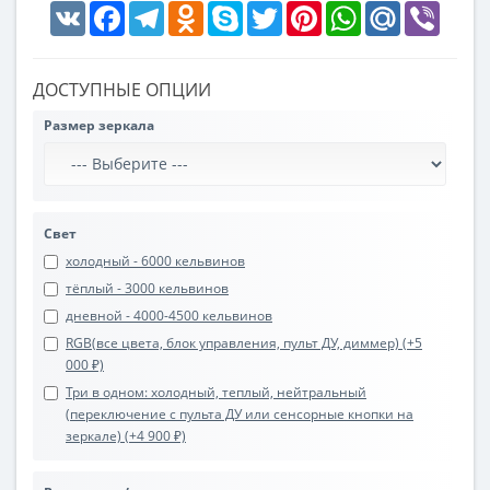
VK
Facebook
Telegram
Odnoklassniki
Skype
Twitter
Pinterest
WhatsApp
Mail.Ru
Viber
ДОСТУПНЫЕ ОПЦИИ
Размер зеркала
Свет
холодный - 6000 кельвинов
тёплый - 3000 кельвинов
дневной - 4000-4500 кельвинов
RGB(все цвета, блок управления, пульт ДУ, диммер) (+5
000 ₽)
Три в одном: холодный, теплый, нейтральный
(переключение с пульта ДУ или сенсорные кнопки на
зеркале) (+4 900 ₽)