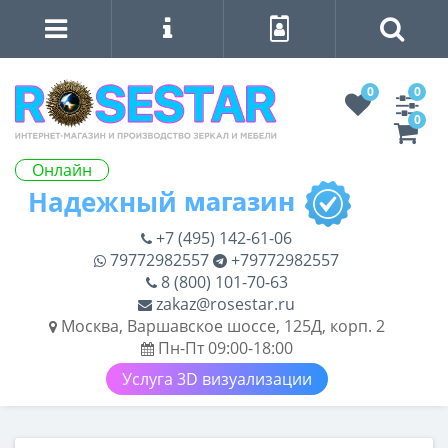
0
0
0
Онлайн
+7 (495) 142-61-06
79772982557
+79772982557
8 (800) 101-70-63
zakaz@rosestar.ru
Москва, Варшавское шоссе, 125Д, корп. 2
Пн-Пт 09:00-18:00
Услуга 3D визуализации