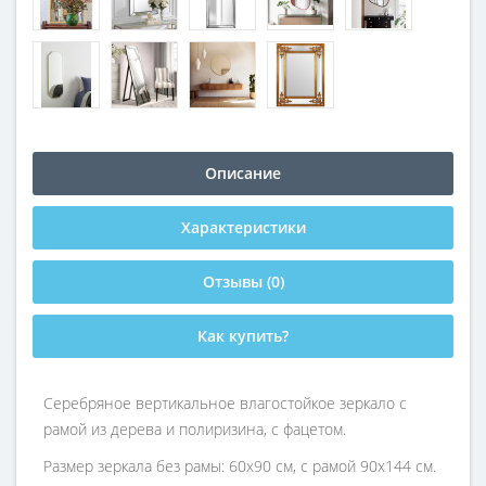
Описание
Характеристики
Отзывы (0)
Как купить?
Серебряное вертикальное влагостойкое зеркало с
рамой из дерева и полиризина, с фацетом.
Размер зеркала без рамы: 60х90 см, с рамой 90х144 см.