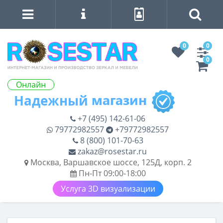
0
0
0
Онлайн
+7 (495) 142-61-06
79772982557
+79772982557
8 (800) 101-70-63
zakaz@rosestar.ru
Москва, Варшавское шоссе, 125Д, корп. 2
Пн-Пт 09:00-18:00
Услуга 3D визуализации