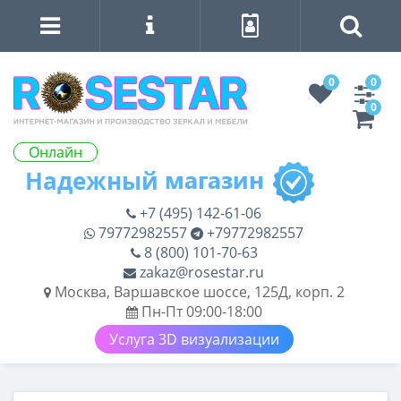
0
0
0
Онлайн
+7 (495) 142-61-06
79772982557
+79772982557
8 (800) 101-70-63
zakaz@rosestar.ru
Москва, Варшавское шоссе, 125Д, корп. 2
Пн-Пт 09:00-18:00
Услуга 3D визуализации