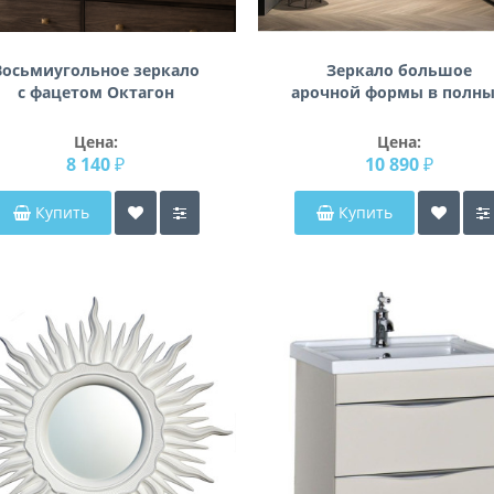
Восьмиугольное зеркало
Зеркало большое
с фацетом Октагон
арочной формы в полн
Классик
рост с фронтальной и
задней фоновой
Цена:
Цена:
подсветкой F204
8 140 ₽
10 890 ₽
Купить
Купить