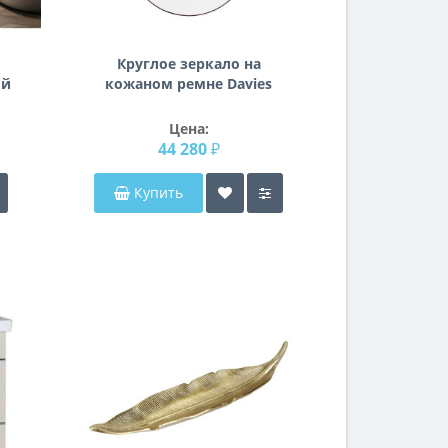
Круглое зеркало на
ый
кожаном ремне Davies
Цена:
44 280 ₽
Купить