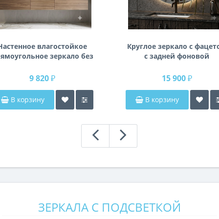
Настенное влагостойкое
Круглое зеркало с фацет
ямоугольное зеркало без
с задней фоновой
одсветки и без рамы 140
подсветкой Раунд 3
см (1400 мм)
9 820 ₽
15 900 ₽
В корзину
В корзину
ЗЕРКАЛА С ПОДСВЕТКОЙ