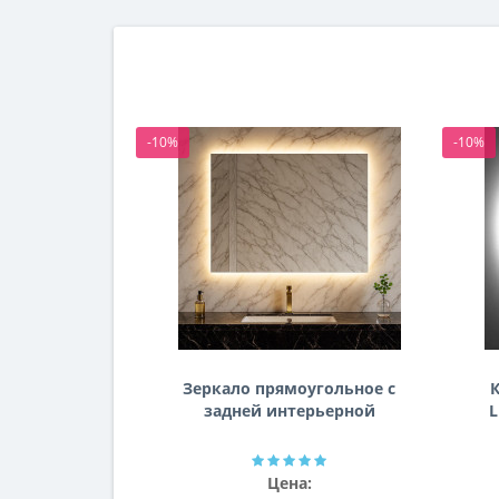
-10%
-10%
Зеркало прямоугольное с
К
задней интерьерной
L
эмбилайт подсветкой
Далтон
Цена: