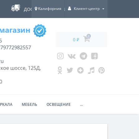
Калифорния
Клиент-центр
ДОСТАВКА ПО ВСЕЙ РОССИИ!
0
0 ₽
6
79772982557
ru
кое шоссе, 125Д,
0
ЕРКАЛА
МЕБЕЛЬ
ОСВЕЩЕНИЕ
...