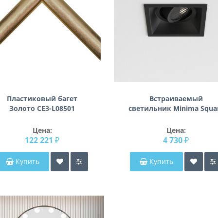
Пластиковый багет
Встраиваемый
Золото CE3-L08501
светильник Minima Squa
Adjustable Fire-Rated
1249043
Цена:
Цена:
122 221 ₽
4 730 ₽
Купить
Купить