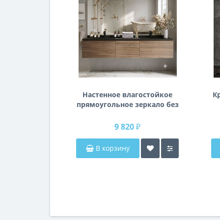
Настенное влагостойкое
К
прямоугольное зеркало без
подсветки и без рамы 140
см (1400 мм)
9 820 ₽
В корзину