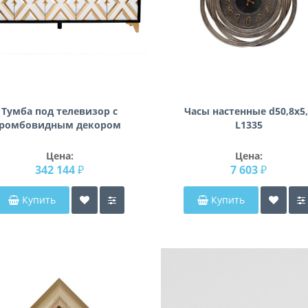
Тумба под телевизор с
Часы настенные d50,8х5,
ромбовидным декором
L1335
ART-2924-TV
Цена:
Цена:
342 144 ₽
7 603 ₽
Купить
Купить