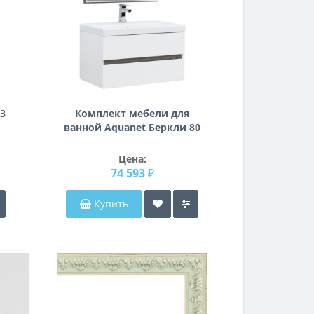
3
Комплект мебели для
ванной Aquanet Беркли 80
белый/дуб рошелье
(зеркало дуб рошелье)
Цена:
74 593 ₽
Купить