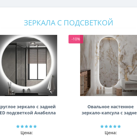
ЗЕРКАЛА С ПОДСВЕТКОЙ
-10%
руглое зеркало с задней
Овальное настенное
ED подсветкой Анабелла
зеркало-капсула с задн
фоновой подсветкой
Мэриэнн
Цена:
Цена: