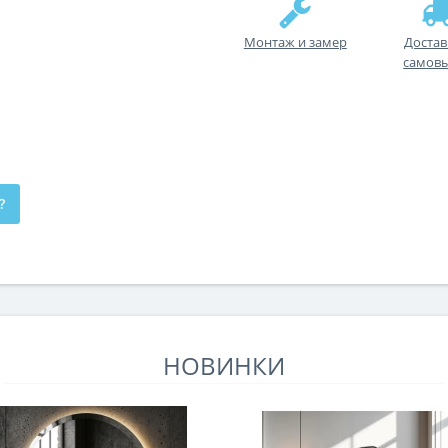
Монтаж и замер
Достав
самов
?
НОВИНКИ