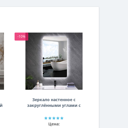
-10%
-10%
Зеркало настенное с
Зеркало
ей
закруглёнными углами с
комби
задней подсветкой
фронталь
эмбилайт Эмбиенс
фоновой
Г
Цена: