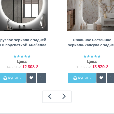
руглое зеркало с задней
Овальное настенное
ED подсветкой Анабелла
зеркало-капсула с задн
фоновой подсветкой
Мэриэнн
Цена:
Цена:
12 808 ₽
13 520 ₽
14 231 ₽
15 022 ₽
Купить
Купить