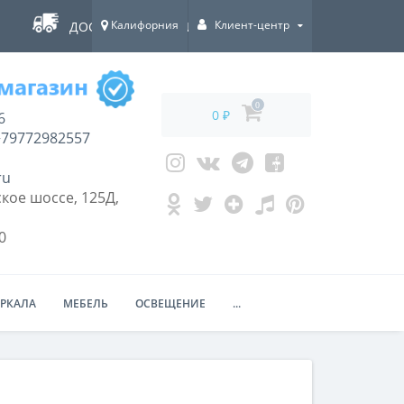
Калифорния
Клиент-центр
ДОСТАВКА ПО ВСЕЙ РОССИИ!
0
0 ₽
6
79772982557
ru
кое шоссе, 125Д,
0
ЕРКАЛА
МЕБЕЛЬ
ОСВЕЩЕНИЕ
...