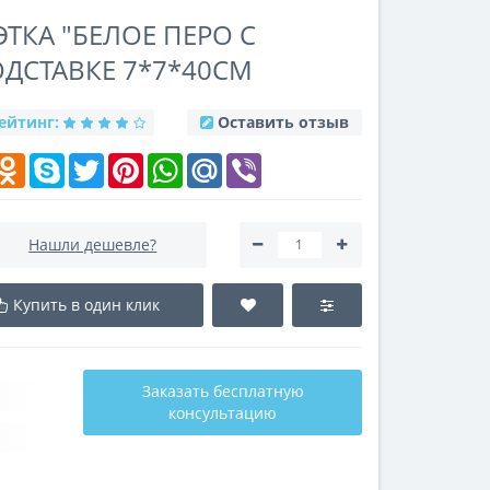
ЭТКА "БЕЛОЕ ПЕРО С
ДСТАВКЕ 7*7*40СМ
ейтинг:
Оставить отзыв
k
elegram
Odnoklassniki
Skype
Twitter
Pinterest
WhatsApp
Mail.Ru
Viber
Нашли дешевле?
Купить в один клик
Заказать бесплатную
консультацию