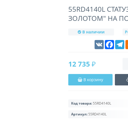
55RD4140L СТАТУ
ЗОЛОТОМ" НА ПО
В наличии
Р
VK
Faceboo
T
12 735 ₽
В корзину
Код товара:
55RD4140L
Артикул:
55RD4140L