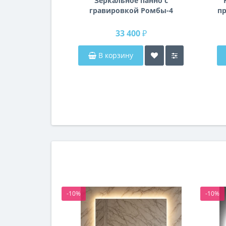
Зеркальное панно с
гравировкой Ромбы-4
пр
п
33 400 ₽
В корзину
-10%
-10%