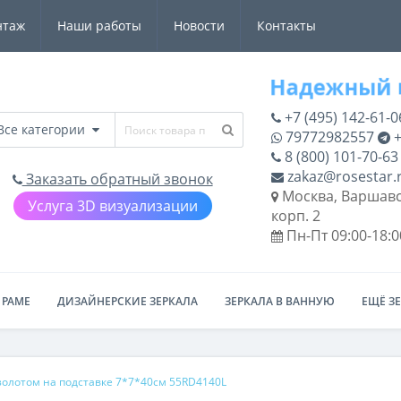
нтаж
Наши работы
Новости
Контакты
+7 (495) 142-61-0
Все категории
79772982557
+
8 (800) 101-70-63
zakaz@rosestar.
Заказать обратный звонок
Москва, Варшавс
Услуга 3D визуализации
корп. 2
Пн-Пт 09:00-18:0
 РАМЕ
ДИЗАЙНЕРСКИЕ ЗЕРКАЛА
ЗЕРКАЛА В ВАННУЮ
ЕЩЁ З
 золотом на подставке 7*7*40см 55RD4140L