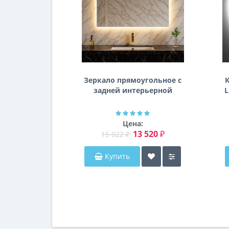
Зеркало прямоугольное с
К
задней интерьерной
L
эмбилайт подсветкой
Далтон
Цена:
13 520 ₽
15 022 ₽
Купить