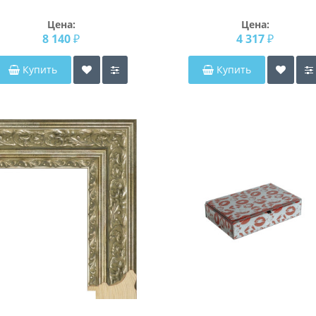
Lightstar 215247
Цена:
Цена:
8 140 ₽
4 317 ₽
Купить
Купить