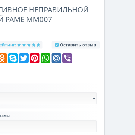
АТИВНОЕ НЕПРАВИЛЬНОЙ
Й РАМЕ MM007
ейтинг:
Оставить отзыв
k
elegram
Odnoklassniki
Skype
Twitter
Pinterest
WhatsApp
Mail.Ru
Viber
 рамы