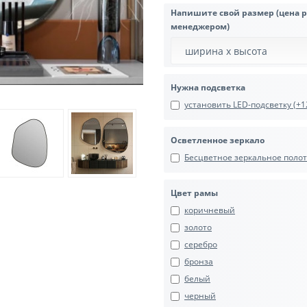
Напишите свой размер (цена 
менеджером)
Нужна подсветка
установить LED-подсветку (+12
Осветленное зеркало
Бесцветное зеркальное полотн
Цвет рамы
коричневый
золото
серебро
бронза
белый
черный