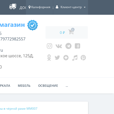
Калифорния
Клиент-центр
ДОСТАВКА ПО ВСЕЙ РОССИИ!
0
0 ₽
6
79772982557
ru
кое шоссе, 125Д,
0
ЕРКАЛА
МЕБЕЛЬ
ОСВЕЩЕНИЕ
...
мы в чёрной раме MM007