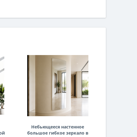
Небьющееся настенное
Гибкое
ой
большое гибкое зеркало в
зерк