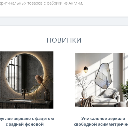
ригинальных товаров с фабрики из Англии.
НОВИНКИ
руглое зеркало с фацетом
Уникальное зеркало
с задней фоновой
свободной асимметричн