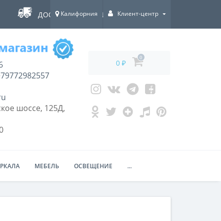
Калифорния
Клиент-центр
ДОСТАВКА ПО ВСЕЙ РОССИИ!
0
0 ₽
6
79772982557
ru
кое шоссе, 125Д,
0
ЕРКАЛА
МЕБЕЛЬ
ОСВЕЩЕНИЕ
...