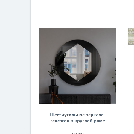
Шестиугольное зеркало-
гексагон в круглой раме
из стекла Лакобель-9