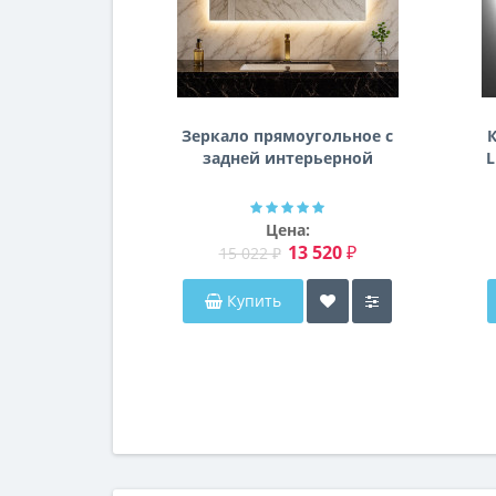
Зеркало прямоугольное с
К
задней интерьерной
L
эмбилайт подсветкой
Далтон
Цена:
13 520 ₽
15 022 ₽
Купить