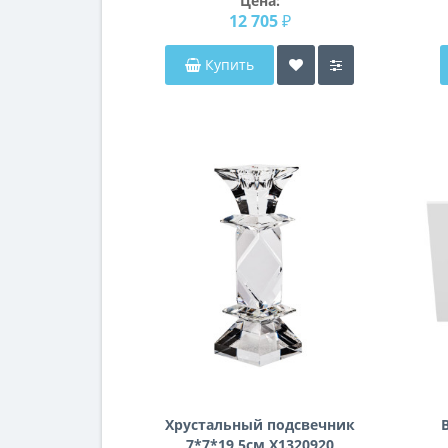
Цена:
12 705 ₽
Купить
Хрустальный подсвечник
7*7*19,5см X1320920