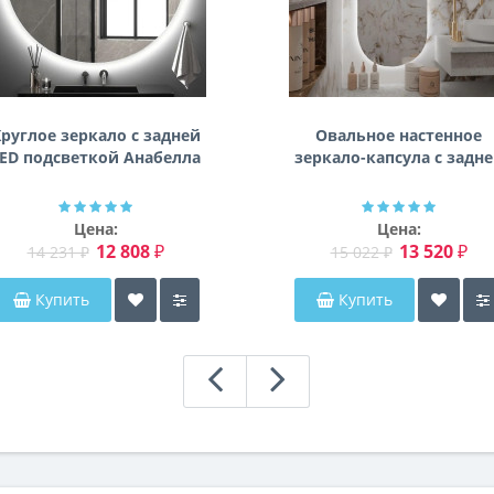
руглое зеркало с задней
Овальное настенное
ED подсветкой Анабелла
зеркало-капсула с задн
фоновой подсветкой
Мэриэнн
Цена:
Цена:
12 808 ₽
13 520 ₽
14 231 ₽
15 022 ₽
Купить
Купить