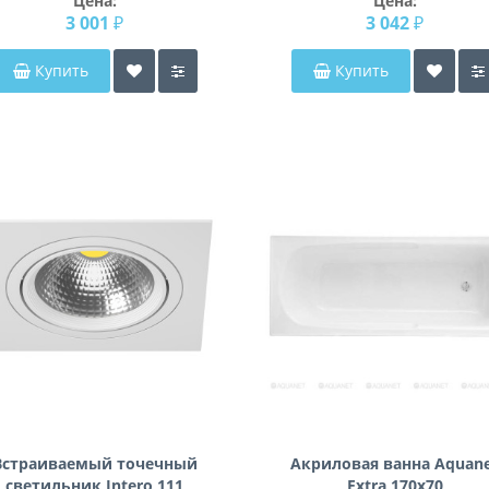
Цена:
Цена:
3 001 ₽
3 042 ₽
Купить
Купить
Встраиваемый точечный
Акриловая ванна Aquan
светильник Intero 111
Extra 170x70