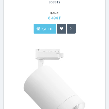
805912
Цена:
8 494 ₽
Купить