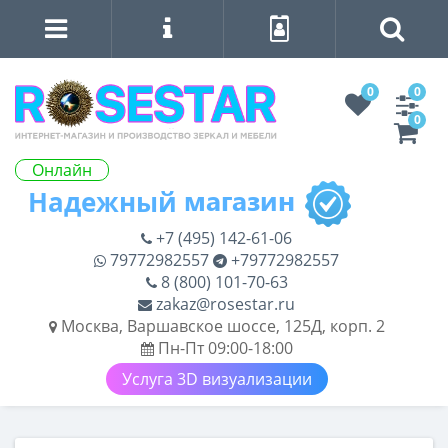
0
0
0
Онлайн
+7 (495) 142-61-06
79772982557
+79772982557
8 (800) 101-70-63
zakaz@rosestar.ru
Москва, Варшавское шоссе, 125Д, корп. 2
Пн-Пт 09:00-18:00
Услуга 3D визуализации