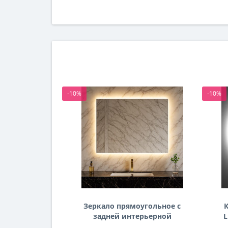
-10%
-10%
Зеркало прямоугольное с
К
задней интерьерной
L
эмбилайт подсветкой