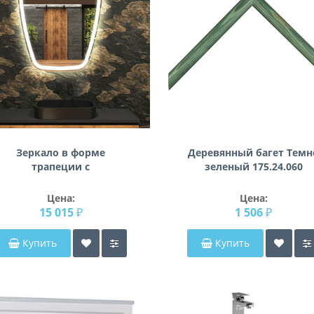
Зеркало в форме
Деревянный багет Темн
трапеции с
зеленый 175.24.060
закругленными углами с
фронтальной и с задней
Цена:
Цена:
арящей подcветкой K159
15 015 ₽
1 506 ₽
Купить
Купить