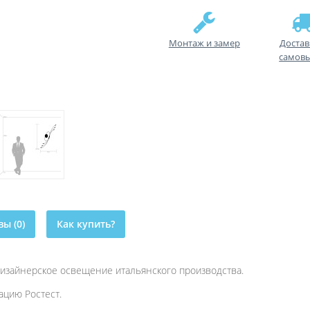
Монтаж и замер
Достав
самов
ы (0)
Как купить?
 дизайнерское освещение итальянского производства.
цию Ростест.