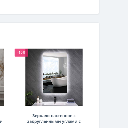
-10%
-10%
Зеркало настенное с
Зеркало
ей
закруглёнными углами с
комби
задней подсветкой
фронталь