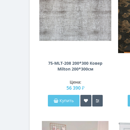
75-MLT-208 200*300 Ковер
Milton 200*300см
Цена:
п
56 390 ₽
Купить