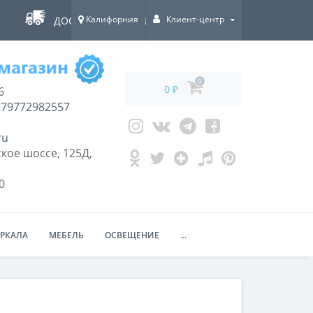
Калифорния
Клиент-центр
ДОСТАВКА ПО ВСЕЙ РОССИИ!
0
0 ₽
6
79772982557
ru
кое шоссе, 125Д,
0
ЕРКАЛА
МЕБЕЛЬ
ОСВЕЩЕНИЕ
...