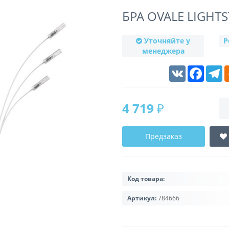
БРА OVALE LIGHTS
Уточняйте у
Р
менеджера
VK
Faceboo
T
4 719 ₽
Предзаказ
Код товара:
Артикул:
784666