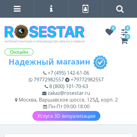
0
0
0
Онлайн
+7 (495) 142-61-06
79772982557
+79772982557
8 (800) 101-70-63
zakaz@rosestar.ru
Москва, Варшавское шоссе, 125Д, корп. 2
Пн-Пт 09:00-18:00
Услуга 3D визуализации