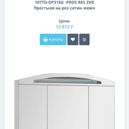
107TD-DP315G -PROS RES ZHE
Простыня на рез сатин жемч
200*200*40
Цена:
13 812 ₽
Купить