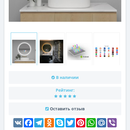
В наличии
Рейтинг:
Оставить отзыв
VK
Facebook
Telegram
Odnoklassniki
Skype
Twitter
Pinterest
WhatsApp
Mail.Ru
Viber