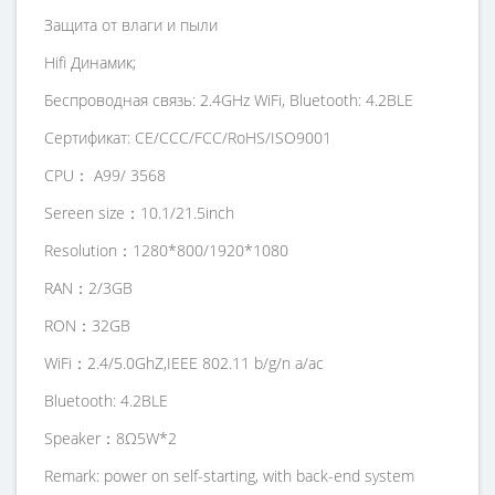
Защита от влаги и пыли
Hifi Динамик;
Беспроводная связь: 2.4GHz WiFi, Bluetooth: 4.2BLE
Сертификат: CE/CCC/FCC/RoHS/ISO9001
CPU： A99/ 3568
Sereen size：10.1/21.5inch
Resolution：1280*800/1920*1080
RAN：2/3GB
RON：32GB
WiFi：2.4/5.0GhZ,IEEE 802.11 b/g/n a/ac
Bluetooth: 4.2BLE
Speaker：8Ω5W*2
Remark: power on self-starting, with back-end system