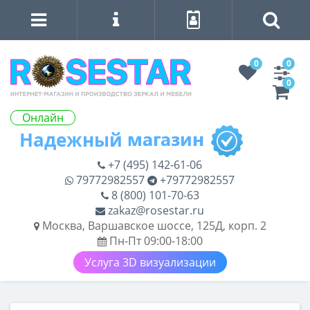
0
0
0
Онлайн
+7 (495) 142-61-06
79772982557
+79772982557
8 (800) 101-70-63
zakaz@rosestar.ru
Москва, Варшавское шоссе, 125Д, корп. 2
Пн-Пт 09:00-18:00
Услуга 3D визуализации