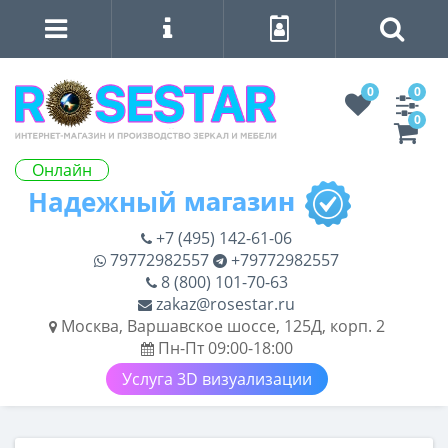
0
0
0
Онлайн
+7 (495) 142-61-06
79772982557
+79772982557
8 (800) 101-70-63
zakaz@rosestar.ru
Москва, Варшавское шоссе, 125Д, корп. 2
Пн-Пт 09:00-18:00
Услуга 3D визуализации