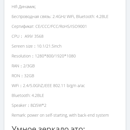
Hifi Динамик;
Беспроводная связь: 2.4GHz WiFi, Bluetooth: 4.2BLE
Сертификат: CE/CCC/FCC/RoHS/ISO9001
CPU： A99/ 3568
Sereen size：10.1/21.5inch
Resolution：1280*800/1920*1080
RAN：2/3GB
RON：32GB
WiFi：2.4/5.0GhZ,IEEE 802.11 b/g/n a/ac
Bluetooth: 4.2BLE
Speaker：8Ω5W*2
Remark: power on self-starting, with back-end system
Умное зеркало это: