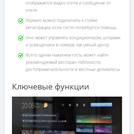
отображается видео отеля и сообщение от
отеля.
Зеркало можно подключить к стойке
регистрации, если гостю потребуется помощь.
Оно может управлять кондиционером, шторами
и освещением в номере, как умный центр.
Всего одним нажатием гость может найти
рекомендуемый ресторан поблизости,
достопримечательности и местные деликатесы.
Ключевые функции