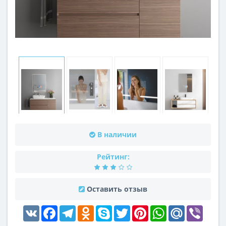
В наличии
Рейтинг:
Оставить отзыв
VK
Facebook
Telegram
Odnoklassniki
Skype
Twitter
Pinterest
WhatsApp
Mail.Ru
Viber