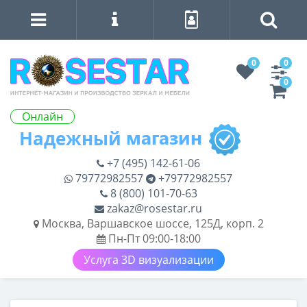
0
0
0
Онлайн
+7 (495) 142-61-06
79772982557
+79772982557
8 (800) 101-70-63
zakaz@rosestar.ru
Москва, Варшавское шоссе, 125Д, корп. 2
Пн-Пт 09:00-18:00
Услуга 3D визуализации