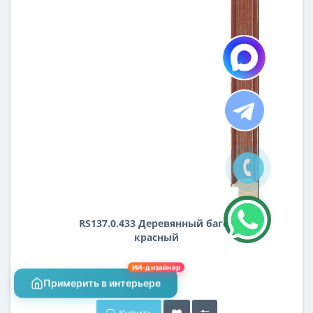
RS137.0.433 Деревянный багет
красный
Цена:
ИИ-дизайнер
2 409 ₽
Примерить в интерьере