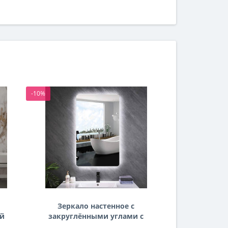
-10%
-10%
Зеркало настенное с
Зеркало
ей
закруглёнными углами с
комби
задней подсветкой
фронталь