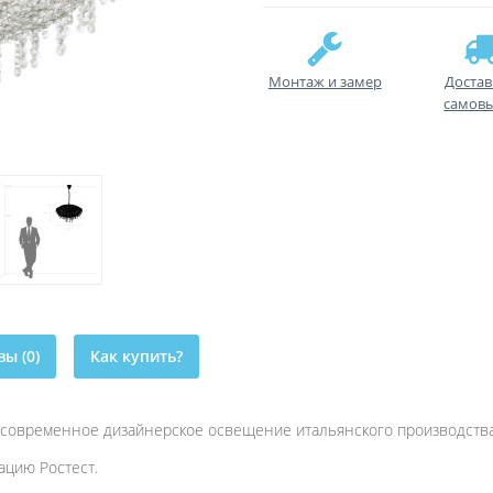
Монтаж и замер
Достав
самов
ы (0)
Как купить?
о современное дизайнерское освещение итальянского производства
цию Ростест.