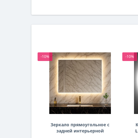
-10%
-10%
Зеркало прямоугольное с
К
задней интерьерной
L
эмбилайт подсветкой