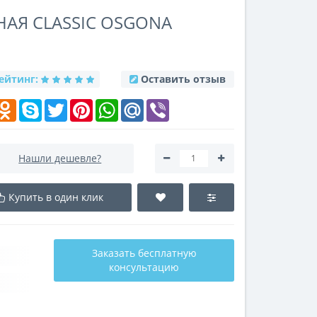
АЯ CLASSIC OSGONA
ейтинг:
Оставить отзыв
k
elegram
Odnoklassniki
Skype
Twitter
Pinterest
WhatsApp
Mail.Ru
Viber
Нашли дешевле?
Купить в один клик
Заказать бесплатную
консультацию