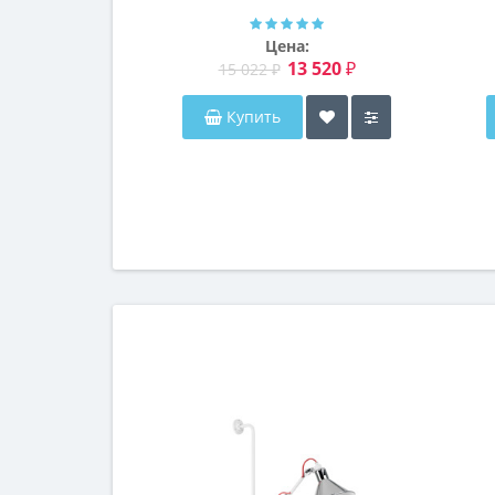
Далтон
Цена:
13 520 ₽
15 022 ₽
Купить