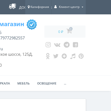
Калифорния
Клиент-центр
ДОСТАВКА ПО ВСЕЙ РОССИИ!
0
0 ₽
6
79772982557
ru
кое шоссе, 125Д,
0
ЕРКАЛА
МЕБЕЛЬ
ОСВЕЩЕНИЕ
...