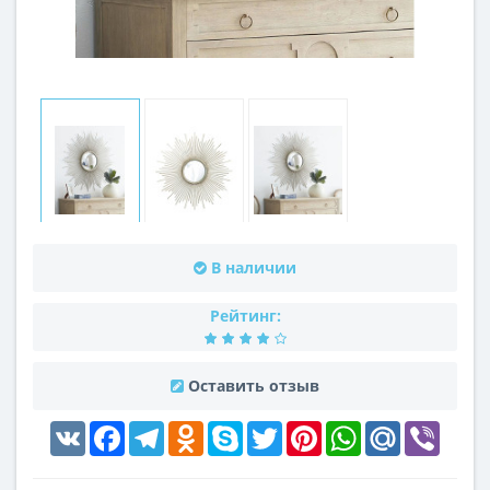
В наличии
Рейтинг:
Оставить отзыв
VK
Facebook
Telegram
Odnoklassniki
Skype
Twitter
Pinterest
WhatsApp
Mail.Ru
Viber