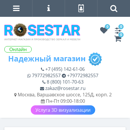
0
0
0
Онлайн
+7 (495) 142-61-06
79772982557
+79772982557
8 (800) 101-70-63
zakaz@rosestar.ru
Москва, Варшавское шоссе, 125Д, корп. 2
Пн-Пт 09:00-18:00
Услуга 3D визуализации