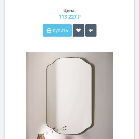
краколет/серебро
Цена:
113 227 ₽
Купить