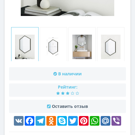
В наличии
Рейтинг:
Оставить отзыв
VK
Facebook
Telegram
Odnoklassniki
Skype
Twitter
Pinterest
WhatsApp
Mail.Ru
Viber