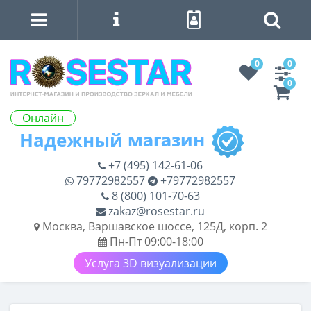
0
0
0
Онлайн
+7 (495) 142-61-06
79772982557
+79772982557
8 (800) 101-70-63
zakaz@rosestar.ru
Москва, Варшавское шоссе, 125Д, корп. 2
Пн-Пт 09:00-18:00
Услуга 3D визуализации