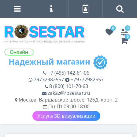
0
0
0
Онлайн
+7 (495) 142-61-06
79772982557
+79772982557
8 (800) 101-70-63
zakaz@rosestar.ru
Москва, Варшавское шоссе, 125Д, корп. 2
Пн-Пт 09:00-18:00
Услуга 3D визуализации