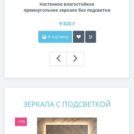
Настенное влагостойкое
прямоугольное зеркало без подсветки
и без рамы 140 см (1400 мм)
9 820 ₽
В корзину
ЗЕРКАЛА С ПОДСВЕТКОЙ
-10%
-1