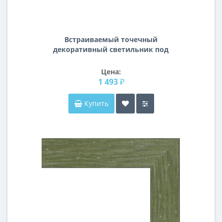
Встраиваемый точечный
декоративный светильник под
заменяемые галогенные или LED
лампы Ingrano Lightstar 002534
Цена:
1 493 ₽
Купить