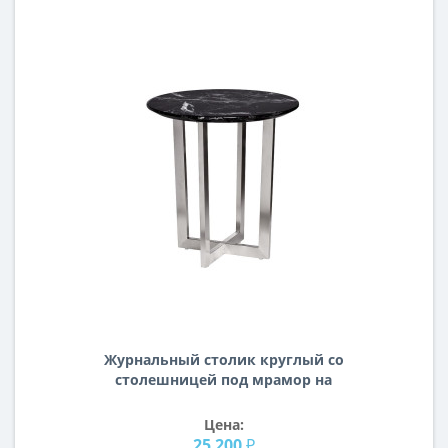
Журнальный столик круглый со
столешницей под мрамор на
металлическом основании Nero
d55х57,2 см 33FS-ET2029-BS
Цена:
25 200 ₽