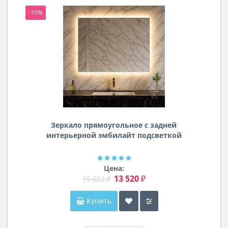
-10%
-1
Зеркало прямоугольное с задней
интерьерной эмбилайт подсветкой
Далтон
Цена:
13 520 ₽
15 022 ₽
Купить