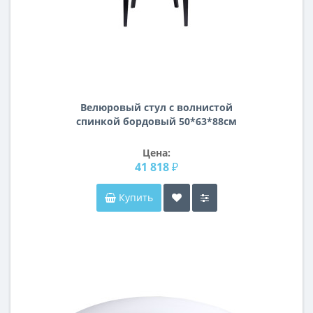
Велюровый стул с волнистой
спинкой бордовый 50*63*88см
PJC776-PJ604
Цена:
41 818 ₽
Купить