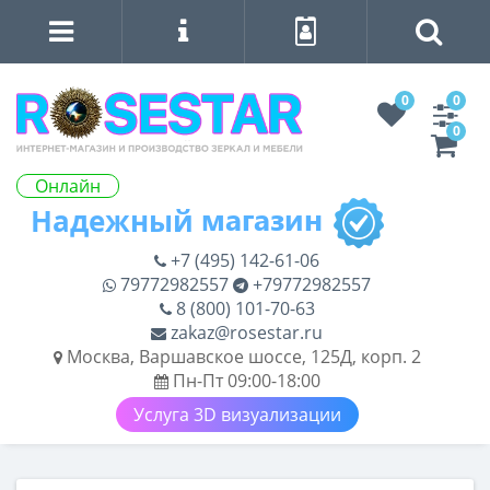
0
0
0
Онлайн
+7 (495) 142-61-06
79772982557
+79772982557
8 (800) 101-70-63
zakaz@rosestar.ru
Москва, Варшавское шоссе, 125Д, корп. 2
Пн-Пт 09:00-18:00
Услуга 3D визуализации