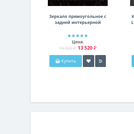
Зеркало прямоугольное с
К
задней интерьерной
L
эмбилайт подсветкой
Далтон
Цена:
13 520 ₽
15 022 ₽
Купить