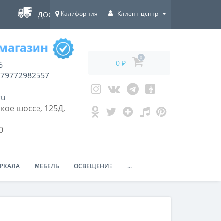
Калифорния
Клиент-центр
ДОСТАВКА ПО ВСЕЙ РОССИИ!
0
0 ₽
6
79772982557
ru
кое шоссе, 125Д,
0
ЕРКАЛА
МЕБЕЛЬ
ОСВЕЩЕНИЕ
...