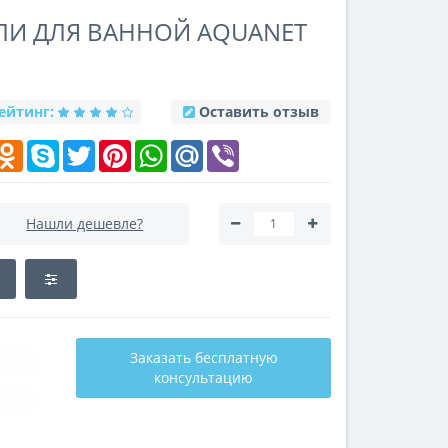
ЛИ ДЛЯ ВАННОЙ AQUANET
ейтинг:
Оставить отзыв
k
elegram
Odnoklassniki
Skype
Twitter
Pinterest
WhatsApp
Mail.Ru
Viber
Нашли дешевле?
Заказать бесплатную
консультацию