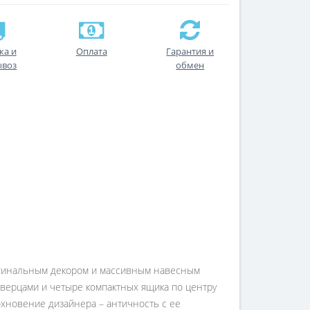
ка и
Оплата
Гарантия и
ывоз
обмен
ригинальным декором и массивным навесным
верцами и четыре компактных ящика по центру
хновение дизайнера – античность с ее