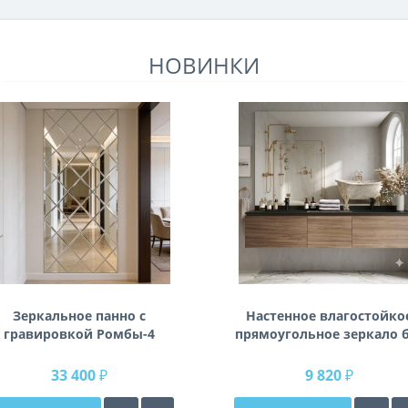
НОВИНКИ
Зеркальное панно с
Настенное влагостойко
гравировкой Ромбы-4
прямоугольное зеркало 
подсветки и без рамы 1
см (1400 мм)
33 400 ₽
9 820 ₽