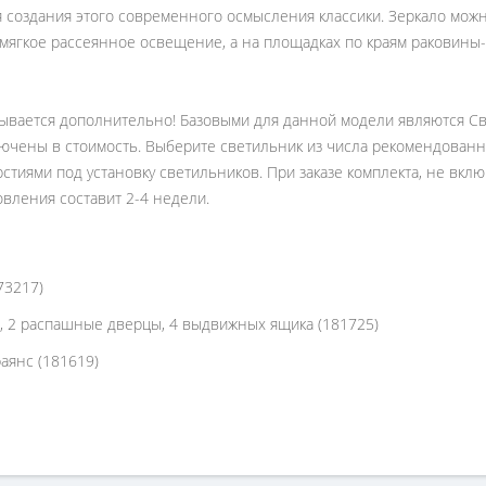
создания этого современного осмысления классики. Зеркало можн
м мягкое рассеянное освещение, а на площадках по краям ракови
зывается дополнительно! Базовыми для данной модели являются С
ключены в стоимость. Выберите светильник из числа рекомендованн
стиями под установку светильников. При заказе комплекта, не вкл
товления составит 2-4 недели.
73217)
ый, 2 распашные дверцы, 4 выдвижных ящика (181725)
фаянс (181619)