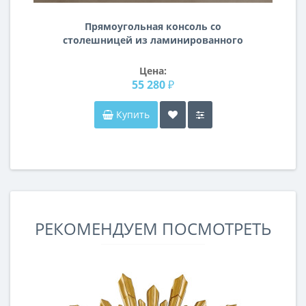
Прямоугольная консоль со
столешницей из ламинированного
ЛДСП цвета Тёплый орех на
металлическом подстолье NS003
Цена:
55 280 ₽
Купить
РЕКОМЕНДУЕМ ПОСМОТРЕТЬ