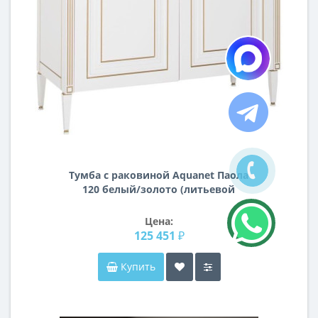
Тумба с раковиной Aquanet Паола
120 белый/золото (литьевой
мрамор)
Цена:
125 451 ₽
Купить