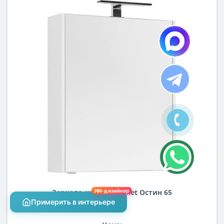
Зеркало-шкаф Aquanet Остин 65
ИИ-дизайнер
белый
Примерить в интерьере