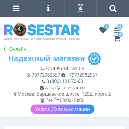
0
0
0
Онлайн
+7 (495) 142-61-06
79772982557
+79772982557
8 (800) 101-70-63
zakaz@rosestar.ru
Москва, Варшавское шоссе, 125Д, корп. 2
Пн-Пт 09:00-18:00
Услуга 3D визуализации