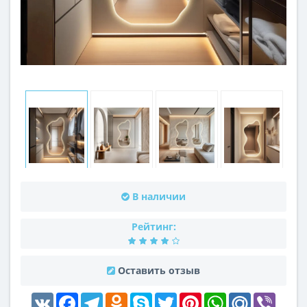
В наличии
Рейтинг:
Оставить отзыв
VK
Facebook
Telegram
Odnoklassniki
Skype
Twitter
Pinterest
WhatsApp
Mail.Ru
Viber