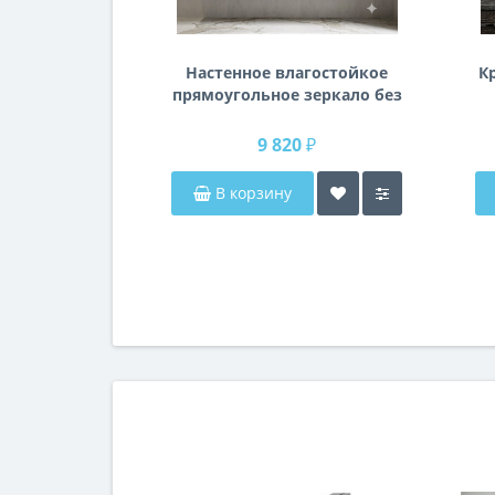
Настенное влагостойкое
К
прямоугольное зеркало без
подсветки и без рамы 140
см (1400 мм)
9 820 ₽
В корзину