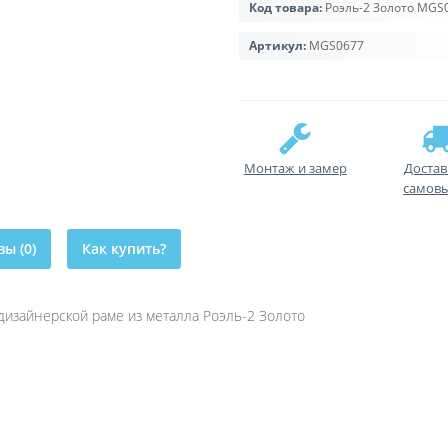
Код товара:
Роэль-2 Золото МGS
Артикул:
МGS0677
Монтаж и замер
Достав
самов
ы (0)
Как купить?
изайнерской раме из металла Роэль-2 Золото