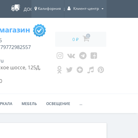
Калифорния
Клиент-центр
ДОСТАВКА ПО ВСЕЙ РОССИИ!
0
0 ₽
6
79772982557
ru
кое шоссе, 125Д,
0
ЕРКАЛА
МЕБЕЛЬ
ОСВЕЩЕНИЕ
...