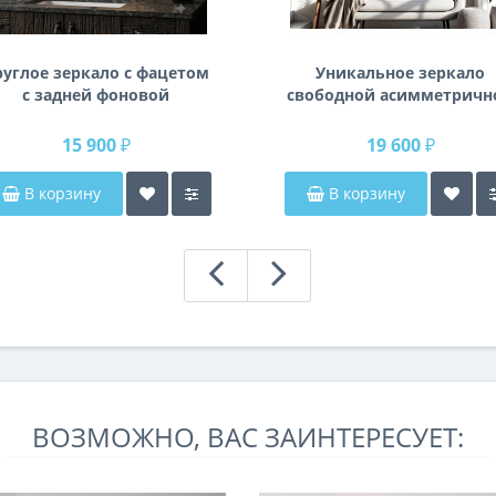
руглое зеркало с фацетом
Уникальное зеркало
с задней фоновой
свободной асимметричн
подсветкой Раунд 3
формы в раме из
влагостойкого МДФ K14
15 900 ₽
19 600 ₽
В корзину
В корзину
ВОЗМОЖНО, ВАС ЗАИНТЕРЕСУЕТ: