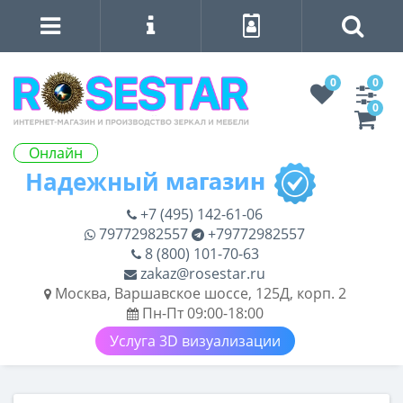
0
0
0
Онлайн
+7 (495) 142-61-06
79772982557
+79772982557
8 (800) 101-70-63
zakaz@rosestar.ru
Москва, Варшавское шоссе, 125Д, корп. 2
Пн-Пт 09:00-18:00
Услуга 3D визуализации