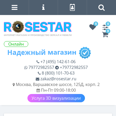
0
0
0
Онлайн
+7 (495) 142-61-06
79772982557
+79772982557
8 (800) 101-70-63
zakaz@rosestar.ru
Москва, Варшавское шоссе, 125Д, корп. 2
Пн-Пт 09:00-18:00
Услуга 3D визуализации