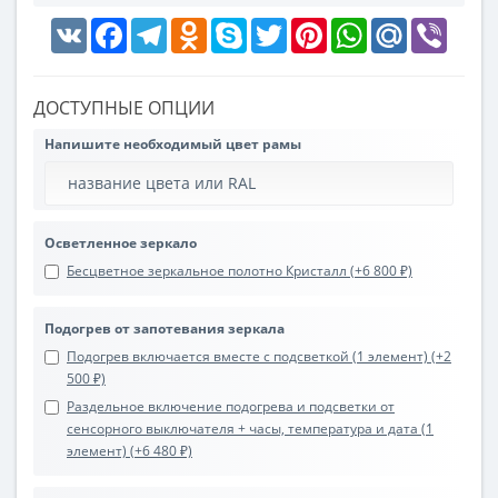
VK
Facebook
Telegram
Odnoklassniki
Skype
Twitter
Pinterest
WhatsApp
Mail.Ru
Viber
ДОСТУПНЫЕ ОПЦИИ
Напишите необходимый цвет рамы
Осветленное зеркало
Бесцветное зеркальное полотно Кристалл (+6 800 ₽)
Подогрев от запотевания зеркала
Подогрев включается вместе с подсветкой (1 элемент) (+2
500 ₽)
Раздельное включение подогрева и подсветки от
сенсорного выключателя + часы, температура и дата (1
элемент) (+6 480 ₽)