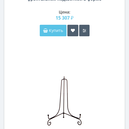
арки F184
Цена:
15 307 ₽
Купить