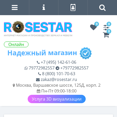
0
0
0
Онлайн
+7 (495) 142-61-06
79772982557
+79772982557
8 (800) 101-70-63
zakaz@rosestar.ru
Москва, Варшавское шоссе, 125Д, корп. 2
Пн-Пт 09:00-18:00
Услуга 3D визуализации