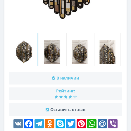
В наличии
Рейтинг:
Оставить отзыв
VK
Facebook
Telegram
Odnoklassniki
Skype
Twitter
Pinterest
WhatsApp
Mail.Ru
Viber