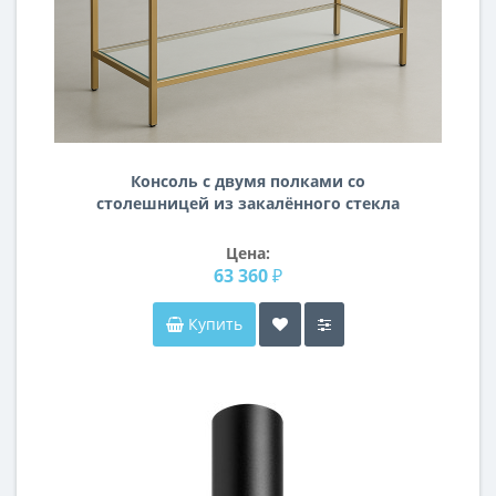
Консоль с двумя полками со
столешницей из закалённого стекла
с золотым металлическим
основанием KN16
Цена:
63 360 ₽
Купить