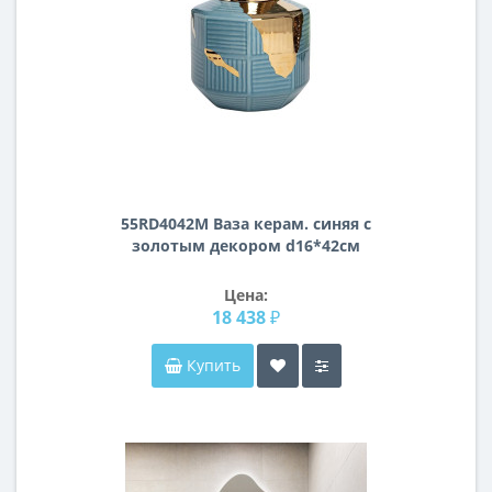
55RD4042М Ваза керам. синяя с
золотым декором d16*42см
Цена:
18 438 ₽
Купить