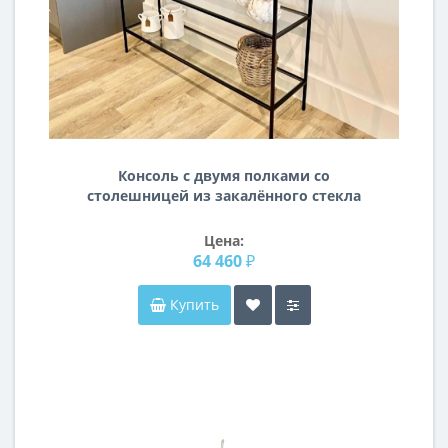
Консоль с двумя полками со
столешницей из закалённого стекла
c чёрным металлическим каркасом
KN13
Цена:
64 460 ₽
Купить