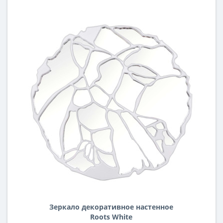
Зеркало декоративное настенное
Roots White