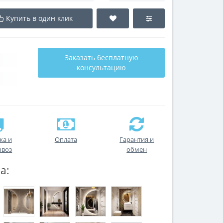
Купить в один клик
Заказать бесплатную
консультацию
ка и
Оплата
Гарантия и
ывоз
обмен
а: