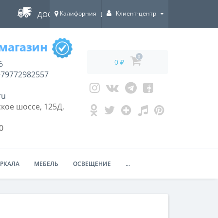
Калифорния
Клиент-центр
ДОСТАВКА ПО ВСЕЙ РОССИИ!
0
0 ₽
6
79772982557
ru
кое шоссе, 125Д,
0
ЕРКАЛА
МЕБЕЛЬ
ОСВЕЩЕНИЕ
...