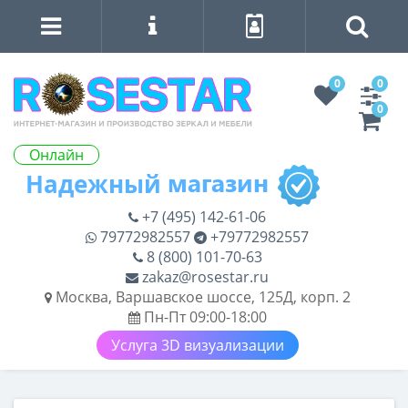
0
0
0
Онлайн
+7 (495) 142-61-06
79772982557
+79772982557
8 (800) 101-70-63
zakaz@rosestar.ru
Москва, Варшавское шоссе, 125Д, корп. 2
Пн-Пт 09:00-18:00
Услуга 3D визуализации