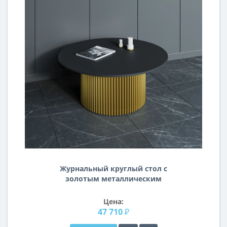
Журнальный круглый стол с
золотым металлическим
подстольем с чёрной столешницей,
диаметр 100 см BN021
Цена:
47 710 ₽