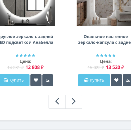
руглое зеркало с задней
Овальное настенное
ED подсветкой Анабелла
зеркало-капсула с задн
фоновой подсветкой
Мэриэнн
Цена:
Цена:
12 808 ₽
13 520 ₽
14 231 ₽
15 022 ₽
Купить
Купить