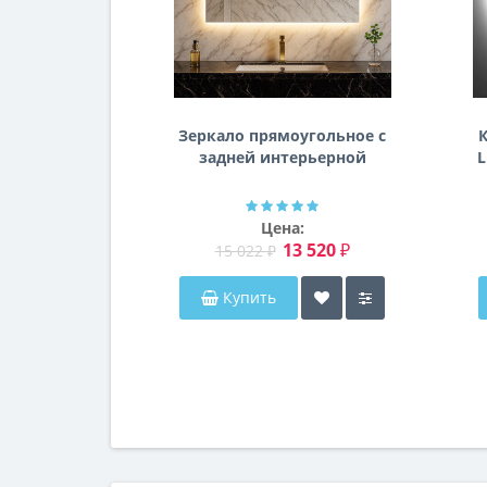
Зеркало прямоугольное с
К
задней интерьерной
L
эмбилайт подсветкой
Далтон
Цена:
13 520 ₽
15 022 ₽
Купить