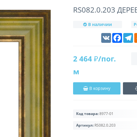
RS082.0.203 ДЕР
В наличии
Р
VK
Faceboo
T
2 464 ₽/пог.
м
В корзину
Код товара:
8977-01
Артикул:
RS082.0.203