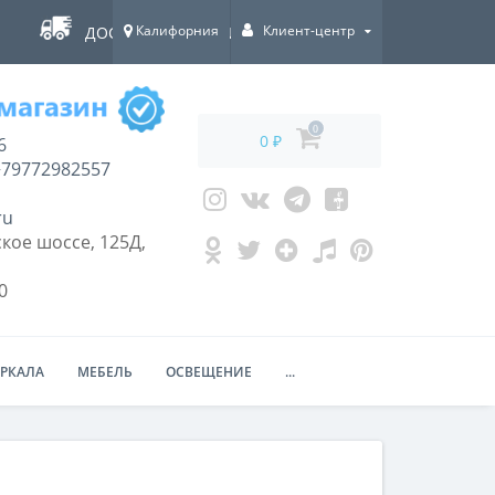
Калифорния
Клиент-центр
ДОСТАВКА ПО ВСЕЙ РОССИИ!
0
0 ₽
6
79772982557
ru
кое шоссе, 125Д,
0
ЕРКАЛА
МЕБЕЛЬ
ОСВЕЩЕНИЕ
...