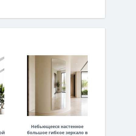
Небьющееся настенное
Гибкое
ой
большое гибкое зеркало в
зерк