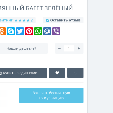
ЕВЯННЫЙ БАГЕТ ЗЕЛЁНЫЙ
ейтинг:
Оставить отзыв
k
elegram
Odnoklassniki
Skype
Twitter
Pinterest
WhatsApp
Mail.Ru
Viber
Нашли дешевле?
Купить в один клик
Заказать бесплатную
консультацию