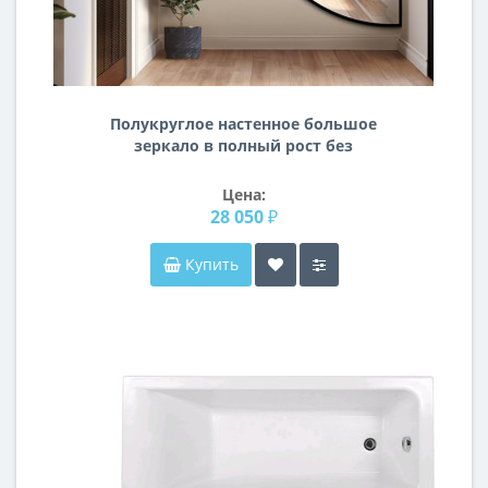
Полукруглое настенное большое
зеркало в полный рост без
подсветки в раме с вырезом для
консоли/шкафа/тумбы F107
Цена:
28 050 ₽
Купить