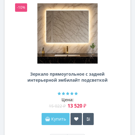
-10%
-1
Зеркало прямоугольное с задней
интерьерной эмбилайт подсветкой
Далтон
Цена:
13 520 ₽
15 022 ₽
Купить