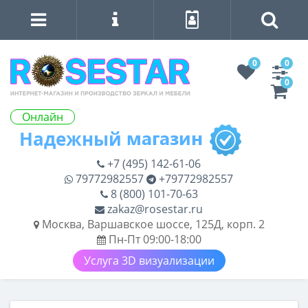
0
0
0
Онлайн
+7 (495) 142-61-06
79772982557
+79772982557
8 (800) 101-70-63
zakaz@rosestar.ru
Москва, Варшавское шоссе, 125Д, корп. 2
Пн-Пт 09:00-18:00
Услуга 3D визуализации