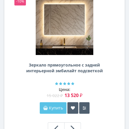
-10%
-1
Зеркало прямоугольное с задней
интерьерной эмбилайт подсветкой
Далтон
Цена:
13 520 ₽
15 022 ₽
Купить