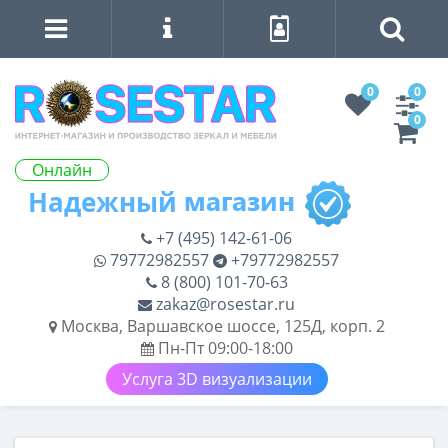
0
0
0
Онлайн
+7 (495) 142-61-06
79772982557
+79772982557
8 (800) 101-70-63
zakaz@rosestar.ru
Москва, Варшавское шоссе, 125Д, корп. 2
Пн-Пт 09:00-18:00
Услуга 3D визуализации