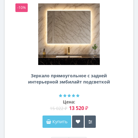
-10%
-1
Зеркало прямоугольное с задней
интерьерной эмбилайт подсветкой
Далтон
Цена:
13 520 ₽
15 022 ₽
Купить