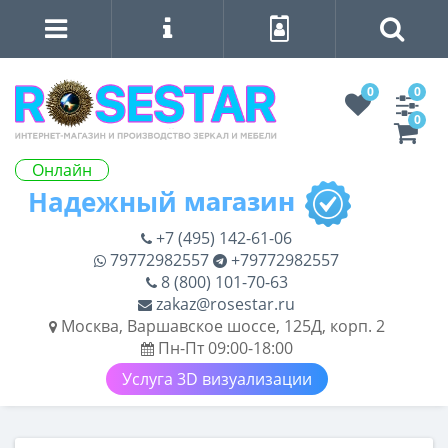
0
0
0
Онлайн
+7 (495) 142-61-06
79772982557
+79772982557
8 (800) 101-70-63
zakaz@rosestar.ru
Москва, Варшавское шоссе, 125Д, корп. 2
Пн-Пт 09:00-18:00
Услуга 3D визуализации