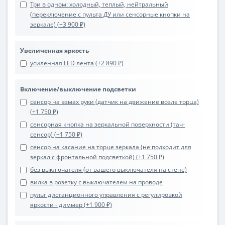
Три в одном: холодный, теплый, нейтральный
(переключение с пульта ДУ или сенсорные кнопки на
зеркале) (+3 900 ₽)
Увеличенная яркость
усиленная LED лента (+2 890 ₽)
Включение/выключение подсветки
сенсор на взмах руки (датчик на движение возле торца)
(+1 750 ₽)
сенсорная кнопка на зеркальной поверхности (тач-
сенсор) (+1 750 ₽)
сенсор на касание на торце зеркала (не подходит для
зеркал с фронтальной подсветкой) (+1 750 ₽)
без выключателя (от вашего выключателя на стене)
вилка в розетку с выключателем на проводе
пульт дистанционного управления с регулировкой
яркости - диммер (+1 900 ₽)