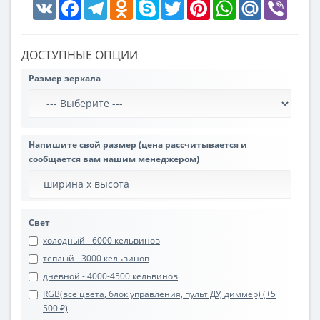
VK
Facebook
Telegram
Odnoklassniki
Skype
Twitter
Pinterest
WhatsApp
Mail.Ru
Viber
ДОСТУПНЫЕ ОПЦИИ
Размер зеркала
Напишите свой размер (цена рассчитывается и
сообщается вам нашим менеджером)
Свет
холодный - 6000 кельвинов
тёплый - 3000 кельвинов
дневной - 4000-4500 кельвинов
RGB(все цвета, блок управления, пульт ДУ, диммер) (+5
500 ₽)