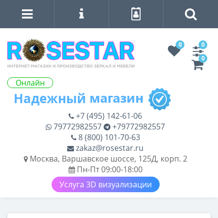
0
0
0
Онлайн
+7 (495) 142-61-06
79772982557
+79772982557
8 (800) 101-70-63
zakaz@rosestar.ru
Москва, Варшавское шоссе, 125Д, корп. 2
Пн-Пт 09:00-18:00
Услуга 3D визуализации