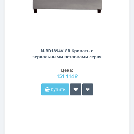
N-BD1894V GR Кровать с
зеркальными вставками серая
214*172*127см
Цена:
151 114 ₽
Купить