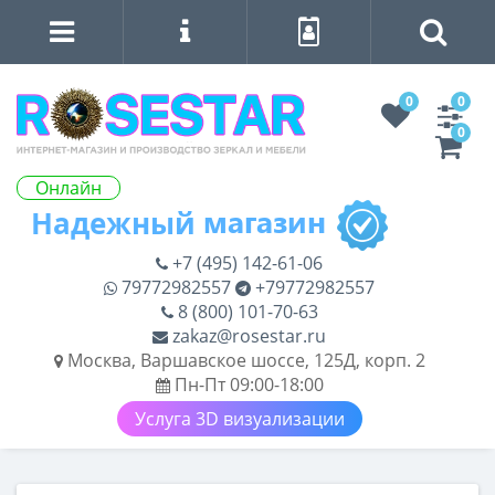
0
0
0
Онлайн
+7 (495) 142-61-06
79772982557
+79772982557
8 (800) 101-70-63
zakaz@rosestar.ru
Москва, Варшавское шоссе, 125Д, корп. 2
Пн-Пт 09:00-18:00
Услуга 3D визуализации