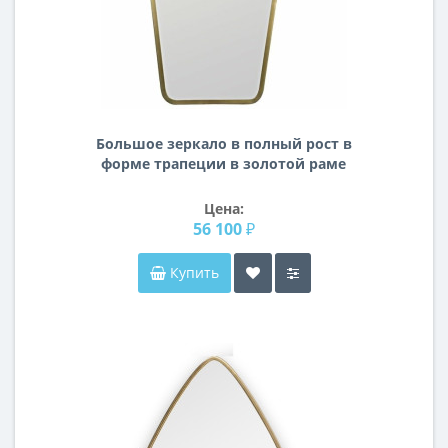
Большое зеркало в полный рост в
форме трапеции в золотой раме
Fashion XL Gold (Фэшн) Smal
50/90*185 см
Цена:
56 100 ₽
Купить