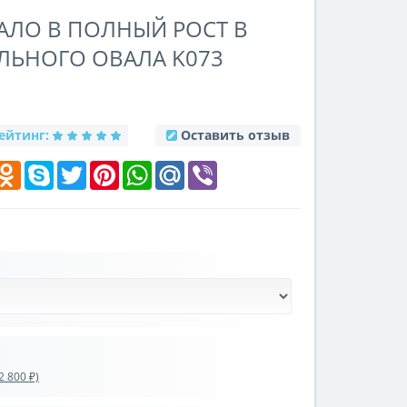
АЛО В ПОЛНЫЙ РОСТ В
ЛЬНОГО ОВАЛА K073
ейтинг:
Оставить отзыв
k
elegram
Odnoklassniki
Skype
Twitter
Pinterest
WhatsApp
Mail.Ru
Viber
 800 ₽)