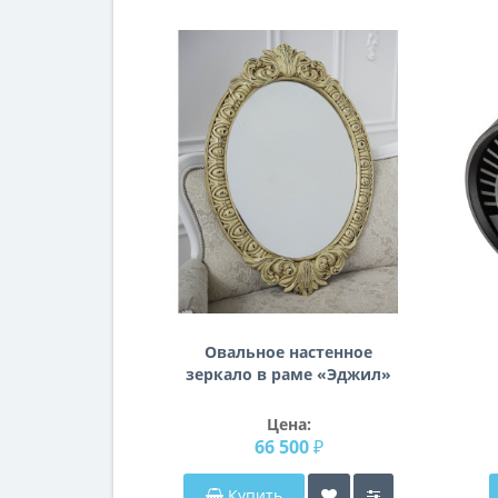
Овальное настенное
зеркало в раме «Эджил»
Слоновая кость/шебби
с
шик/патина/золото
Цена:
66 500 ₽
Купить