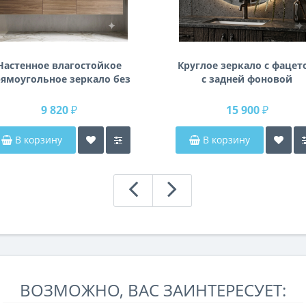
Настенное влагостойкое
Круглое зеркало с фацет
ямоугольное зеркало без
с задней фоновой
одсветки и без рамы 140
подсветкой Раунд 3
см (1400 мм)
9 820 ₽
15 900 ₽
В корзину
В корзину
ВОЗМОЖНО, ВАС ЗАИНТЕРЕСУЕТ: