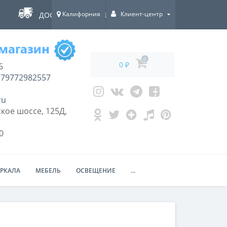
Калифорния
Клиент-центр
ДОСТАВКА ПО ВСЕЙ РОССИИ!
0
0 ₽
6
79772982557
ru
кое шоссе, 125Д,
0
ЕРКАЛА
МЕБЕЛЬ
ОСВЕЩЕНИЕ
...