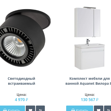
Светодиодный
Комплект мебели для
встраиваемый
ванной Aquanet Вилора 
ветильник заливающего
белый
света Forte inca Lightstar
Цена:
Цена:
213807
4 970 ₽
130 567 ₽
Купить
Купить