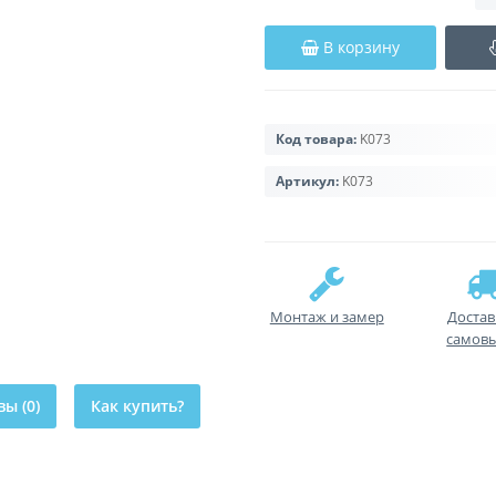
В корзину
Код товара:
K073
Артикул:
K073
Монтаж и замер
Достав
самов
ы (0)
Как купить?