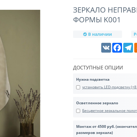
ЗЕРКАЛО НЕПРА
ФОРМЫ K001
В наличии
Р
VK
Faceboo
T
ДОСТУПНЫЕ ОПЦИИ
Нужна подсветка
установить LED-подсветку (+8 
Осветленное зеркало
Бесцветное зеркальное полотн
Монтаж от 4500 руб. (окончате
размеров зеркала)