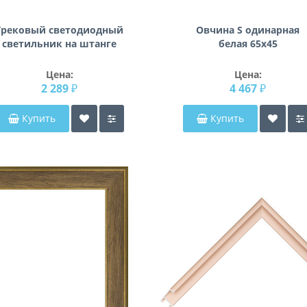
Трековый светодиодный
Овчина S одинарная
светильник на штанге
белая 65х45
Orbe Orbe Lightstar
A3T051217
Цена:
Цена:
2 289 ₽
4 467 ₽
Купить
Купить