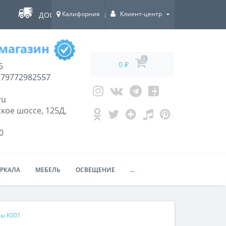
Калифорния
Клиент-центр
ДОСТАВКА ПО ВСЕЙ РОССИИ!
0
0 ₽
6
79772982557
ru
кое шоссе, 125Д,
0
ЕРКАЛА
МЕБЕЛЬ
ОСВЕЩЕНИЕ
...
мы K001