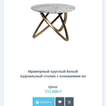
Мраморный круглый белый
журнальный столик с основанием из
нержавеющей стали 57EL-STOL/ZH-
790B
Цена:
111 600 ₽
Купить