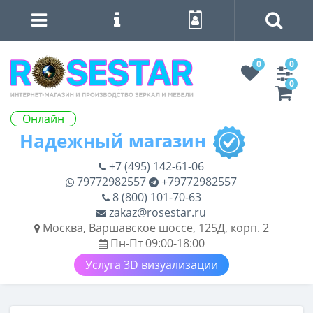
0
0
0
Онлайн
+7 (495) 142-61-06
79772982557
+79772982557
8 (800) 101-70-63
zakaz@rosestar.ru
Москва, Варшавское шоссе, 125Д, корп. 2
Пн-Пт 09:00-18:00
Услуга 3D визуализации