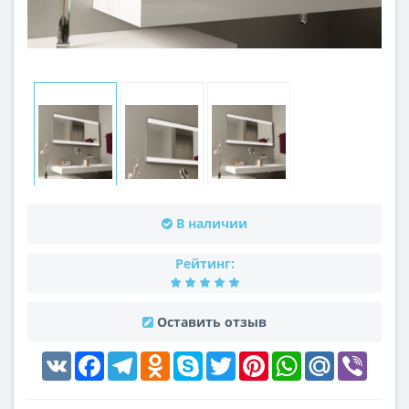
В наличии
Рейтинг:
Оставить отзыв
VK
Facebook
Telegram
Odnoklassniki
Skype
Twitter
Pinterest
WhatsApp
Mail.Ru
Viber