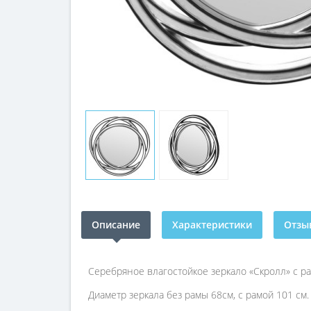
Описание
Характеристики
Отзыв
Серебряное влагостойкое зеркало «Скролл» с ра
Диаметр зеркала без рамы 68см, с рамой 101 см.