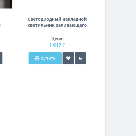
Светодиодный накладной
с
светильник заливающего
света Urbano mini
Lightstar 214704
Цена:
1 617 ₽
Купить