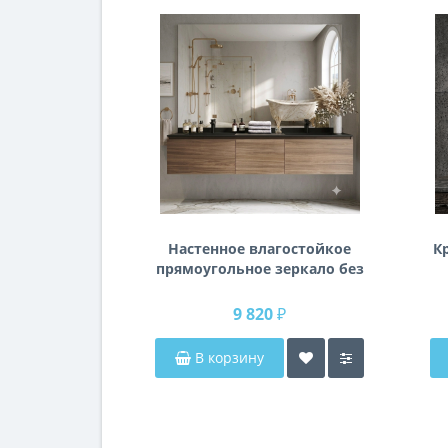
Настенное влагостойкое
К
прямоугольное зеркало без
подсветки и без рамы 140
см (1400 мм)
9 820 ₽
В корзину