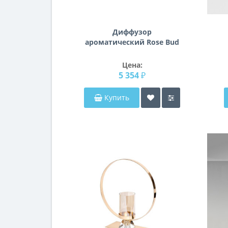
Диффузор
ароматический Rose Bud
Red 96СN-RB44
Цена:
5 354 ₽
Купить