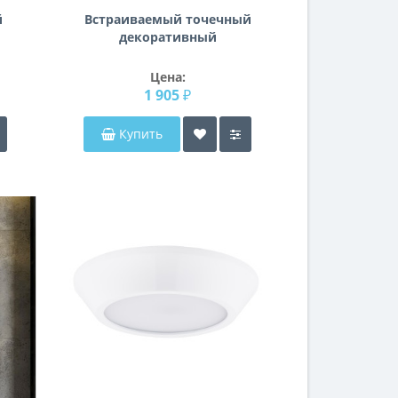
й
Встраиваемый точечный
декоративный
светильник Artico
Lightstar 070234
Цена:
1 905 ₽
Купить