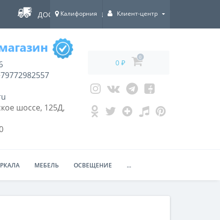
Калифорния
Клиент-центр
ДОСТАВКА ПО ВСЕЙ РОССИИ!
0
0 ₽
6
79772982557
ru
кое шоссе, 125Д,
0
ЕРКАЛА
МЕБЕЛЬ
ОСВЕЩЕНИЕ
...