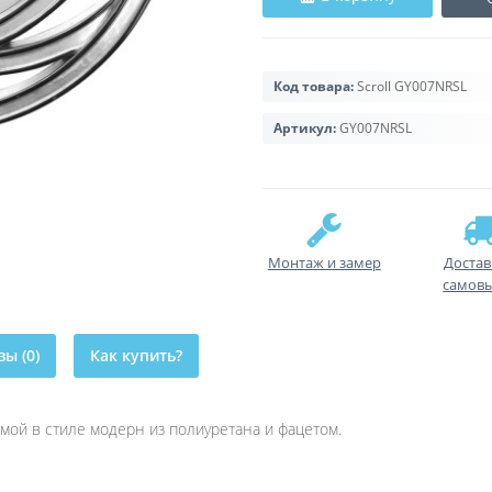
Код товара:
Scroll GY007NRSL
Артикул:
GY007NRSL
Монтаж и замер
Достав
самов
ы (0)
Как купить?
мой в стиле модерн из полиуретана и фацетом.