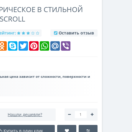
РИЧЕСКОЕ В СТИЛЬНОЙ
SCROLL
ейтинг:
Оставить отзыв
k
elegram
Odnoklassniki
Skype
Twitter
Pinterest
WhatsApp
Mail.Ru
Viber
льная цена зависит от сложности, поверхности и
Нашли дешевле?
Купить в один клик