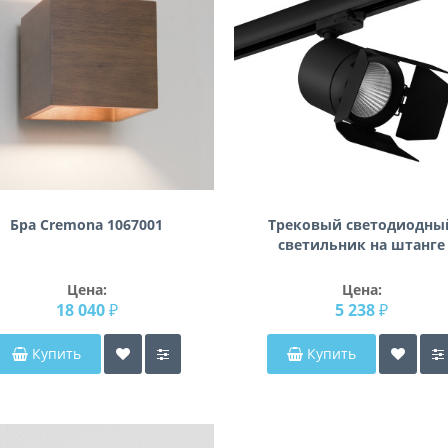
Бра Cremona 1067001
Трековый светодиодны
светильник на штанге
Canno Canno Lightstar
C157497
Цена:
Цена:
18 040 ₽
5 238 ₽
Купить
Купить