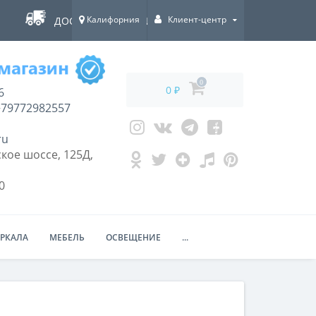
Калифорния
Клиент-центр
ДОСТАВКА ПО ВСЕЙ РОССИИ!
0
0 ₽
6
79772982557
ru
кое шоссе, 125Д,
0
ЕРКАЛА
МЕБЕЛЬ
ОСВЕЩЕНИЕ
...