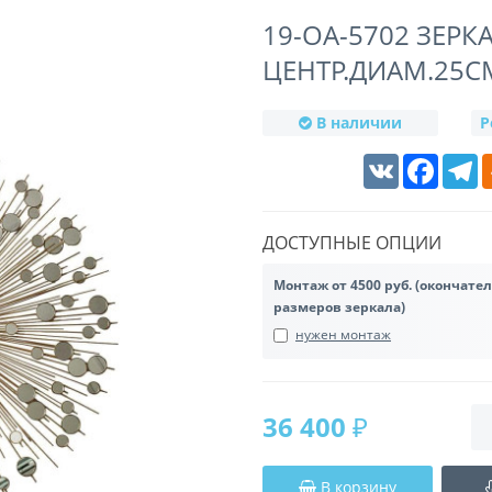
19-OA-5702 ЗЕРК
ЦЕНТР.ДИАМ.25С
В наличии
Р
VK
Faceboo
T
ДОСТУПНЫЕ ОПЦИИ
Монтаж от 4500 руб. (окончате
размеров зеркала)
нужен монтаж
36 400 ₽
В корзину