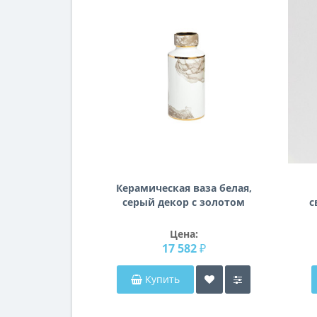
Керамическая ваза белая,
серый декор с золотом
с
d14*32см 55RV3968M
Цена:
17 582 ₽
Купить