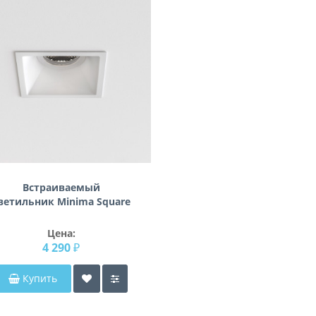
Встраиваемый
ветильник Minima Square
Fixed Fire-Rated IP65
1249038
Цена:
4 290 ₽
Купить