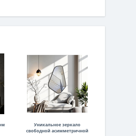
ом
Уникальное зеркало
Небьющее
свободной асимметричной
большое ги