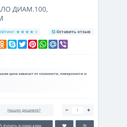
АЛО ДИАМ.100,
М
ейтинг:
Оставить отзыв
k
elegram
Odnoklassniki
Skype
Twitter
Pinterest
WhatsApp
Mail.Ru
Viber
льная цена зависит от сложности, поверхности и
Нашли дешевле?
Купить в один клик