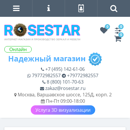
0
0
0
Онлайн
+7 (495) 142-61-06
79772982557
+79772982557
8 (800) 101-70-63
zakaz@rosestar.ru
Москва, Варшавское шоссе, 125Д, корп. 2
Пн-Пт 09:00-18:00
Услуга 3D визуализации