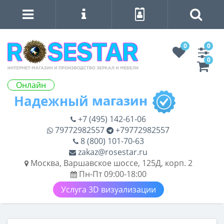
0
0
0
Онлайн
+7 (495) 142-61-06
79772982557
+79772982557
8 (800) 101-70-63
zakaz@rosestar.ru
Москва, Варшавское шоссе, 125Д, корп. 2
Пн-Пт 09:00-18:00
Услуга 3D визуализации